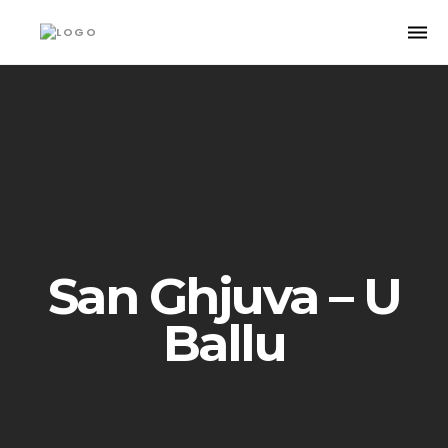
Togg
navi
San Ghjuva – U
Ballu