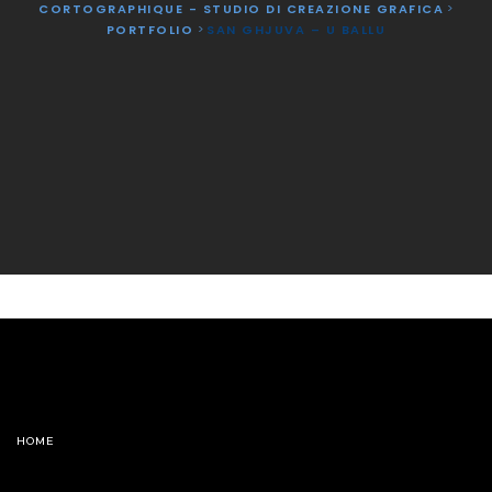
CORTOGRAPHIQUE - STUDIO DI CREAZIONE GRAFICA
>
PORTFOLIO
>
SAN GHJUVA – U BALLU
HOME